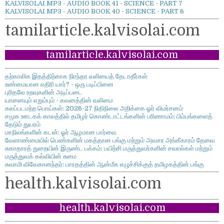
KALVISOLAI MP3 - AUDIO BOOK 41 - SCIENCE - PART 7
KALVISOLAI MP3 - AUDIO BOOK 40 - SCIENCE - PART 6
tamilarticle.kalvisolai.com
tamilarticle.kalvisolai.com
தற்காலிக இதத்திற்காக நிரந்தர வலியைத் தேடாதீர்கள்
உண்மையான எதிரி யார்? - ஒரு படிப்பினை
புரிதலே உறவுகளின் அடிப்படை
யானையும் எறும்பும் - கவனத்தின் வலிமை
கலப்படமற்ற பொய்கள்: 2026-27 நிதிநிலை அறிக்கை ஓர் விமர்சனம்
சமூக ஊடகக் காலத்தில் தமிழர் கொண்டாட்டங்களின் பரிணாமம்: பிம்பங்களைத்
தேடும் துயரம்
மாநிலங்களின் கடன்: ஓர் ஆழமான பார்வை
வேளாண்மையில் பெண்களின் மகத்தான பங்கு மற்றும் அவசர அங்கீகாரம் தேவை
சுகாதாரத் துறையின் இருண்ட பக்கம்: பயிற்சி மருத்துவர்களின் சவால்கள் மற்றும்
மருத்துவக் கல்வியின் சுமை
சுவாமி விவேகானந்தர்: பாரதத்தின் ஆன்மீக எழுச்சிக்குத் தமிழகத்தின் பங்கு
health.kalvisolai.com
health.kalvisolai.com