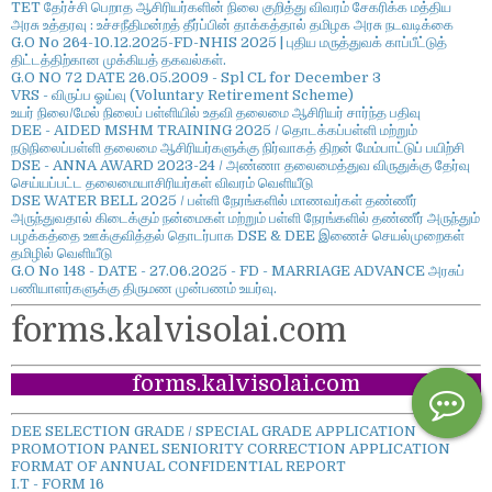
TET தேர்ச்சி பெறாத ஆசிரியர்களின் நிலை குறித்து விவரம் சேகரிக்க மத்திய
அரசு உத்தரவு : உச்சநீதிமன்றத் தீர்ப்பின் தாக்கத்தால் தமிழக அரசு நடவடிக்கை
G.O No 264-10.12.2025-FD-NHIS 2025 | புதிய மருத்துவக் காப்பீட்டுத்
திட்டத்திற்கான முக்கியத் தகவல்கள்.
G.O NO 72 DATE 26.05.2009 - Spl CL for December 3
VRS - விருப்ப ஓய்வு (Voluntary Retirement Scheme)
உயர் நிலை/மேல் நிலைப் பள்ளியில் உதவி தலைமை ஆசிரியர் சார்ந்த பதிவு
DEE - AIDED MSHM TRAINING 2025 / தொடக்கப்பள்ளி மற்றும்
நடுநிலைப்பள்ளி தலைமை ஆசிரியர்களுக்கு நிர்வாகத் திறன் மேம்பாட்டுப் பயிற்சி
DSE - ANNA AWARD 2023-24 / அண்ணா தலைமைத்துவ விருதுக்கு தேர்வு
செய்யப்பட்ட தலைமையாசிரியர்கள் விவரம் வெளியீடு
DSE WATER BELL 2025 / பள்ளி நேரங்களில் மாணவர்கள் தண்ணீர்
அருந்துவதால் கிடைக்கும் நன்மைகள் மற்றும் பள்ளி நேரங்களில் தண்ணீர் அருந்தும்
பழக்கத்தை ஊக்குவித்தல் தொடர்பாக DSE & DEE இணைச் செயல்முறைகள்
தமிழில் வெளியீடு
G.O No 148 - DATE - 27.06.2025 - FD - MARRIAGE ADVANCE அரசுப்
பணியாளர்களுக்கு திருமண முன்பணம் உயர்வு.
forms.kalvisolai.com
forms.kalvisolai.com
DEE SELECTION GRADE / SPECIAL GRADE APPLICATION
PROMOTION PANEL SENIORITY CORRECTION APPLICATION
FORMAT OF ANNUAL CONFIDENTIAL REPORT
I.T - FORM 16