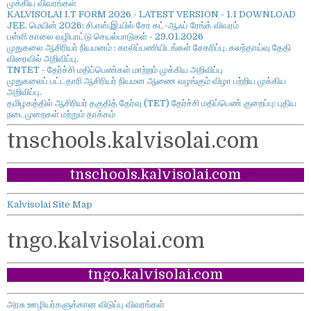
முக்கிய விவரங்கள்
KALVISOLAI I.T FORM 2026 - LATEST VERSION - 1.1 DOWNLOAD
JEE. மெயின் 2026: சி.எஸ்.இ.யில் சேர கட்-ஆஃப் ரேங்க் விவரம்
பள்ளி காலை வழிபாட்டு செயல்பாடுகள் - 29.01.2026
முதுகலை ஆசிரியர் நியமனம் : காலிப்பணியிடங்கள் சேகரிப்பு. கலந்தாய்வு தேதி
விரைவில் அறிவிப்பு.
TNTET - தேர்ச்சி மதிப்பெண்கள் மாற்றம் முக்கிய அறிவிப்பு
முதுகலைப் பட்டதாரி ஆசிரியர் நியமன ஆணை வழங்கும் விழா பற்றிய முக்கிய
அறிவிப்பு.
தமிழகத்தில் ஆசிரியர் தகுதித் தேர்வு (TET) தேர்ச்சி மதிப்பெண் குறைப்பு: புதிய
நடைமுறைகள் மற்றும் தாக்கம்
tnschools.kalvisolai.com
tnschools.kalvisolai.com
Kalvisolai Site Map
tngo.kalvisolai.com
tngo.kalvisolai.com
அரசு ஊழியர்களுக்கான விடுப்பு விவரங்கள்