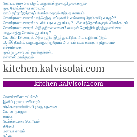
கோடைகால வெயிலும் பாதுகாக்கும் வழிமுறைகளும்
மூல நோய்க்கான காரணம்
வாய் துர்நாற்றத்தைப் போக்க உதவும் அற்புத கசாயம்
கொரோனா வைரஸ்: எந்தெந்த பரப்புகளில் எவ்வளவு நேரம் உயிர் வாழும்?
கொரோனா வைரஸ்: உடலில் பரவுவது எப்படி? - சில சந்தேகங்களும், விளக்கமும்
கொரோனா வைரஸ் அறிகுறிகள் என்ன? வைரஸ் தொற்றில் இருந்து என்னை
பாதுகாத்து கொள்வது எப்படி?
கோவிட்-19 வைரஸ் அச்சத்தில் இருந்து விடுபட சில வழிகாட்டுதல்
10 இந்தியரில் ஒருவருக்கு புற்றுநோய் அபாயம் உலக சுகாதார நிறுவனம்
எச்சரிக்கை
மூன்று முறை பல் துலக்குங்கள்..
எள்ளின் மகத்துவம்
kitchen.kalvisolai.com
kitchen.kalvisolai.com
வெண்ணிலா கப் கேக்
இனிப்பு ரவா பணியாரம்
சர்க்கரைவள்ளிக்கிழங்கு உருண்டை
கோவா ஜாமூன்
சாம்பார்
வேர்க்கடலை பொரியல்
கிரேவி
மசாலா சாதம்
தட்டை