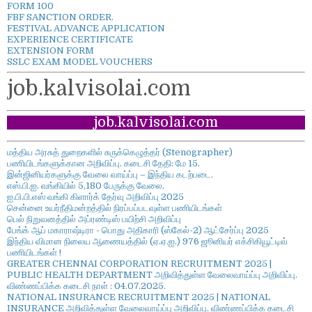
FORM 100
FBF SANCTION ORDER.
FESTIVAL ADVANCE APPLICATION
EXPERIENCE CERTIFICATE
EXTENSION FORM
SSLC EXAM MODEL VOUCHERS
job.kalvisolai.com
job.kalvisolai.com
மத்திய அரசுத் துறைகளில் சுருக்கெழுத்தர் (Stenographer)
பணியிடங்களுக்கான அறிவிப்பு. கடைசி தேதி: மே 15.
இன்ஜினியர்களுக்கு வேலை வாய்ப்பு – இந்திய கடற்படை.
எஸ்.பி.ஐ. வங்கியில் 5,180 பேருக்கு வேலை.
ஐ.பி.பி.எஸ் வங்கி கிளார்க் தேர்வு அறிவிப்பு 2025
சென்னை உயர்நீதிமன்றத்தில் நிரப்பப்படவுள்ள பணியிடங்கள்
பெல் நிறுவனத்தில் அப்ரண்டிஸ் பயிற்சி அறிவிப்பு
பேங்க் ஆப் மகாராஷ்டிரா - பொது அதிகாரி (ஸ்கேல்-2) ஆட்சேர்ப்பு 2025
இந்திய விமான நிலைய ஆணையத்தில் (ஏ.ஏ.ஐ.) 976 ஜூனியர் எக்சிகியூட்டிவ்
பணியிடங்கள் !
GREATER CHENNAI CORPORATION RECRUITMENT 2025 |
PUBLIC HEALTH DEPARTMENT அறிவித்துள்ள வேலைவாய்ப்பு அறிவிப்பு.
விண்ணப்பிக்க கடைசி நாள் : 04.07.2025.
NATIONAL INSURANCE RECRUITMENT 2025 | NATIONAL
INSURANCE அறிவித்துள்ள வேலைவாய்ப்பு அறிவிப்பு. விண்ணப்பிக்க கடைசி